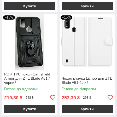
Купити
Купити
–15%
–15%
PC + TPU чохол Camshield
Armor для ZTE Blade A51 /
Чохол книжка Lichee для ZTE
чорний
Blade A51 білий
Готово до відправки
Готово до відправки
210,80
253,30
₴
₴
248 ₴
298 ₴
Купити
Купити