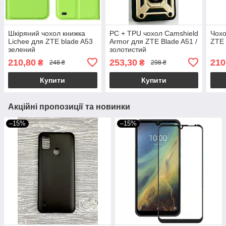
Шкіряний чохол книжка
PC + TPU чохол Camshield
Чохо
Lichee для ZTE blade A53
Armor для ZTE Blade A51 /
ZTE 
зелений
золотистий
210,80
253,30
210
₴
₴
248 ₴
298 ₴
Купити
Купити
Акційні пропозиції та новинки
–15%
–15%