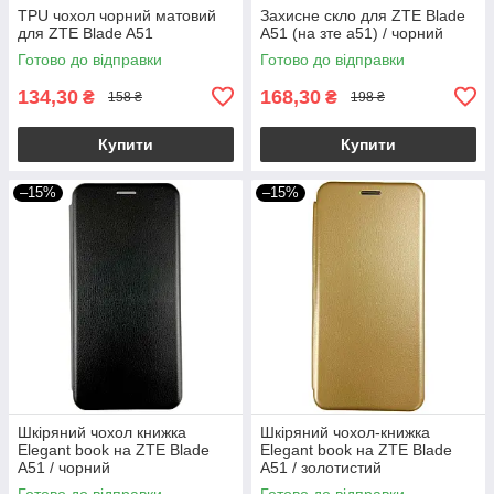
TPU чохол чорний матовий
Захисне скло для ZTE Blade
для ZTE Blade A51
A51 (на зте а51) / чорний
Готово до відправки
Готово до відправки
134,30
168,30
₴
₴
158 ₴
198 ₴
Купити
Купити
–15%
–15%
Шкіряний чохол книжка
Шкіряний чохол-книжка
Elegant book на ZTE Blade
Elegant book на ZTE Blade
A51 / чорний
A51 / золотистий
Готово до відправки
Готово до відправки