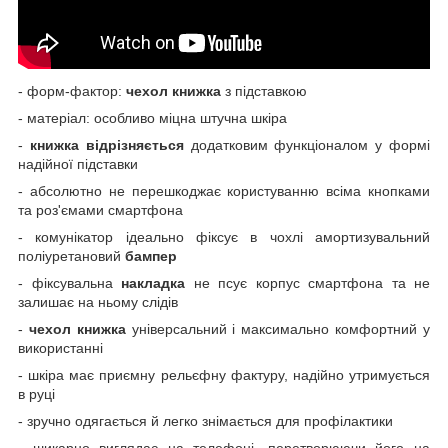
- форм-фактор:
чехол книжка
з підставкою
- матеріал: особливо міцна штучна шкіра
-
книжка відрізняється
додатковим функціоналом у формі
надійної підставки
- абсолютно не перешкоджає користуванню всіма кнопками
та роз'ємами смартфона
- комунікатор ідеально фіксує в чохлі амортизувальний
поліуретановий
бампер
- фіксувальна
накладка
не псує корпус смартфона та не
залишає на ньому слідів
-
чехол книжка
універсальний і максимально комфортний у
використанні
- шкіра має приємну рельєфну фактуру, надійно утримується
в руці
- зручно одягається й легко знімається для профілактики
-
шикарно виглядає на телефоні, перетворюючи його на