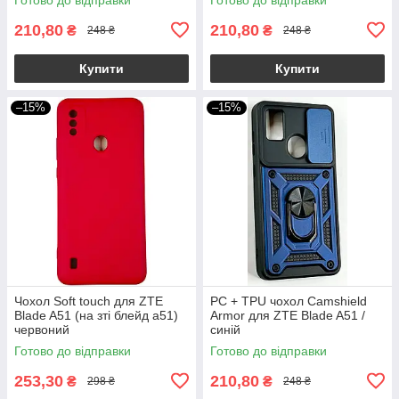
210,80
210,80
₴
₴
248 ₴
248 ₴
Купити
Купити
–15%
–15%
Чохол Soft touch для ZTE
PC + TPU чохол Camshield
Blade A51 (на зті блейд а51)
Armor для ZTE Blade A51 /
червоний
синій
Готово до відправки
Готово до відправки
253,30
210,80
₴
₴
298 ₴
248 ₴