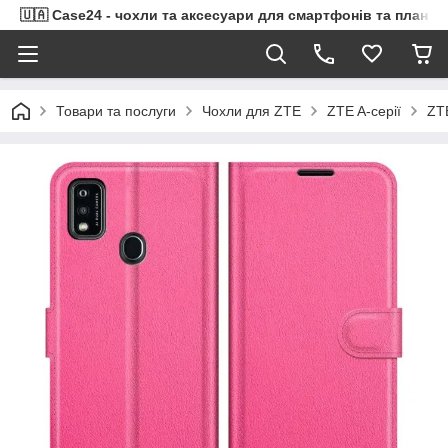
🇺🇦 Case24 - чохли та аксесуари для смартфонів та планше
Товари та послуги
Чохли для ZTE
ZTE A-серії
ZT