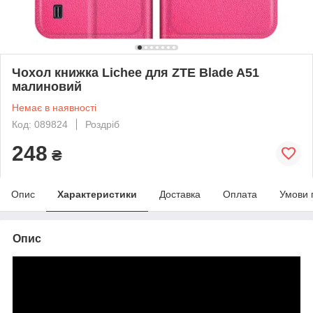
Чохол книжка Lichee для ZTE Blade A51
малиновий
Немає в наявності
Код: 089824
Роздріб
248
₴
Опис
Характеристики
Доставка
Оплата
Умови 
Опис