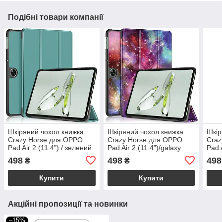
Подібні товари компанії
Шкіряний чохол книжка
Шкіряний чохол книжка
Шкір
Crazy Horse для OPPO
Crazy Horse для OPPO
Craz
Pad Air 2 (11.4") / зелений
Pad Air 2 (11.4")/galaxy
Pad A
498
498
498
₴
₴
Купити
Купити
Акційні пропозиції та новинки
–15%