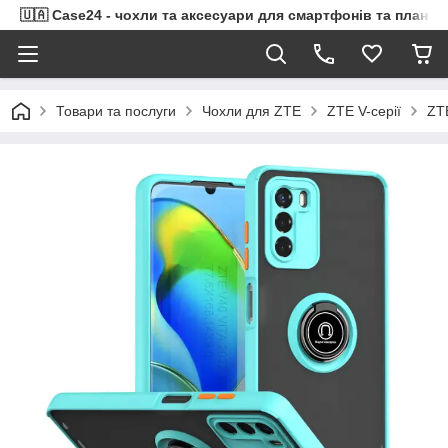
🇺🇦 Case24 - чохли та аксесуари для смартфонів та планше
Товари та послуги
Чохли для ZTE
ZTE V-серії
ZTE