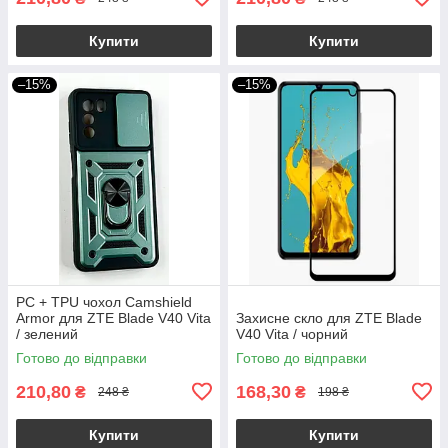
Купити
Купити
–15%
–15%
PC + TPU чохол Camshield
Armor для ZTE Blade V40 Vita
Захисне скло для ZTE Blade
/ зелений
V40 Vita / чорний
Готово до відправки
Готово до відправки
210,80
168,30
₴
₴
248 ₴
198 ₴
Купити
Купити