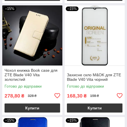
–15%
–15%
Чохол книжка Book case для
ZTE Blade V40 Vita
Захисне скло M&OK для ZTE
золотистий
Blade V40 Vita чорний
Готово до відправки
Готово до відправки
278,80
168,30
₴
₴
328 ₴
198 ₴
Купити
Купити
–15%
–15%