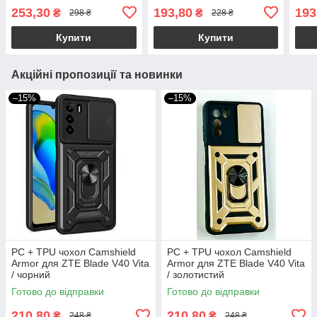
253,30
193,80
193
₴
₴
298 ₴
228 ₴
Купити
Купити
Акційні пропозиції та новинки
–15%
–15%
PC + TPU чохол Camshield
PC + TPU чохол Camshield
Armor для ZTE Blade V40 Vita
Armor для ZTE Blade V40 Vita
/ чорний
/ золотистий
Готово до відправки
Готово до відправки
210,80
210,80
₴
₴
248 ₴
248 ₴