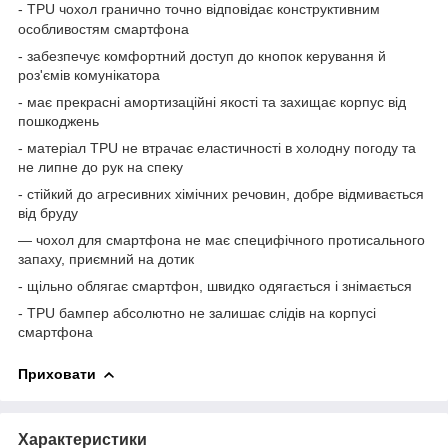
-
TPU
чохол гранично точно відповідає конструктивним
особливостям смартфона
- забезпечує комфортний доступ до кнопок керування й
роз'ємів комунікатора
- має прекрасні амортизаційні якості та захищає корпус від
пошкоджень
- матеріал
TPU
не втрачає еластичності в холодну погоду та
не липне до рук на спеку
- стійкий до агресивних хімічних речовин, добре відмивається
від бруду
— чохол для смартфона не має специфічного протисального
запаху, приємний на дотик
- щільно облягає смартфон, швидко одягається і знімається
-
TPU
бампер абсолютно не залишає слідів на корпусі
смартфона
Приховати
Характеристики