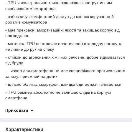
-
TPU
чохол гранично точно відповідає конструктивним
особливостям смартфона
- забезпечує комфортний доступ до кнопок керування й
роз'ємів комунікатора
- має прекрасні амортизаційні якості та захищає корпус від
пошкоджень
- матеріал
TPU
не втрачає еластичності в холодну погоду та
не липне до рук на спеку
- стійкий до агресивних хімічних речовин, добре відмивається
від бруду
— чохол для смартфона не має специфічного протисального
запаху, приємний на дотик
- щільно облягає смартфон, швидко одягається і знімається
-
TPU
бампер абсолютно не залишає слідів на корпусі
смартфона
Приховати
Характеристики