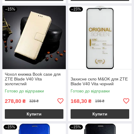
–15%
–15%
Чохол книжка Book case для
ZTE Blade V40 Vita
Захисне скло M&OK для ZTE
золотистий
Blade V40 Vita чорний
Готово до відправки
Готово до відправки
278,80
168,30
₴
₴
328 ₴
198 ₴
Купити
Купити
–15%
–15%