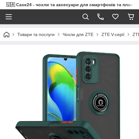
🇺🇦 Case24 - чохли та аксесуари для смартфонів та планше
Товари та послуги
Чохли для ZTE
ZTE V-серії
ZTE