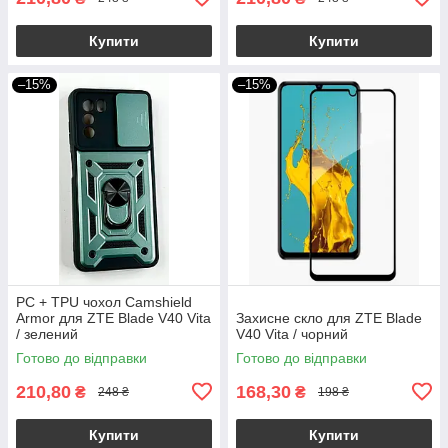
Купити
Купити
–15%
–15%
PC + TPU чохол Camshield
Armor для ZTE Blade V40 Vita
Захисне скло для ZTE Blade
/ зелений
V40 Vita / чорний
Готово до відправки
Готово до відправки
210,80
168,30
₴
₴
248 ₴
198 ₴
Купити
Купити