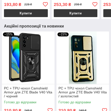
193,80
253,30
253
₴
₴
228 ₴
298 ₴
Купити
Купити
Акційні пропозиції та новинки
–15%
–15%
PC + TPU чохол Camshield
PC + TPU чохол Camshield
Armor для ZTE Blade V40 Vita
Armor для ZTE Blade V40 Vita
/ чорний
/ золотистий
Готово до відправки
Готово до відправки
210,80
210,80
₴
₴
248 ₴
248 ₴