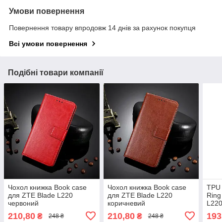
Умови повернення
Повернення товару впродовж 14 днів за рахунок покупця
Всі умови повернення
Подібні товари компанії
Чохол книжка Book case
Чохол книжка Book case
TPU 
для ZTE Blade L220
для ZTE Blade L220
Ring
червоний
коричневий
L220
210,80
210,80
193
₴
₴
248 ₴
248 ₴