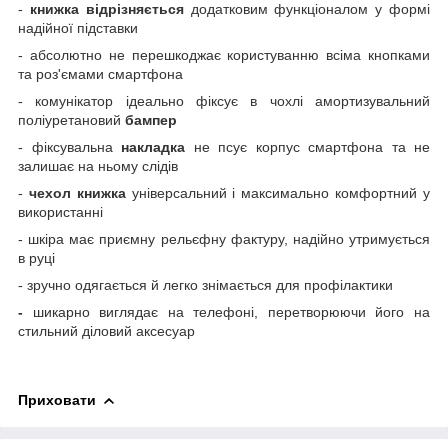
-
книжка відрізняється
додатковим функціоналом у формі
надійної підставки
- абсолютно не перешкоджає користуванню всіма кнопками
та роз'ємами смартфона
- комунікатор ідеально фіксує в чохлі амортизувальний
поліуретановий
бампер
- фіксувальна
накладка
не псує корпус смартфона та не
залишає на ньому слідів
-
чехол книжка
універсальний і максимально комфортний у
використанні
- шкіра має приємну рельєфну фактуру, надійно утримується
в руці
- зручно одягається й легко знімається для профілактики
-
шикарно виглядає на телефоні, перетворюючи його на
стильний діловий аксесуар
Приховати