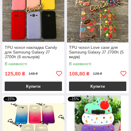
TPU чохол накладка Candy
TPU чохол Love case для
для Samsung Galaxy J7
Samsung Galaxy J7 J700h (5
J700h (6 кольорів)
видів)
В наявності
В наявності
125,80
108,80
₴
₴
148 ₴
128 ₴
Купити
Купити
–15%
–15%