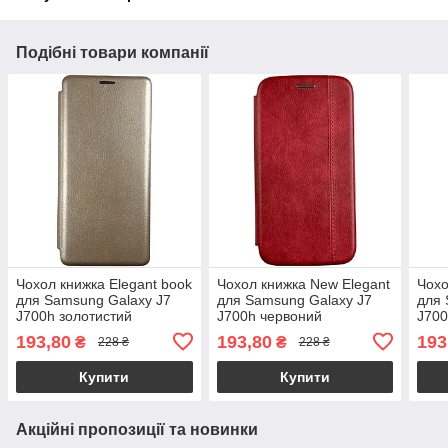
Подібні товари компанії
Чохол книжка Elegant book
Чохол книжка New Elegant
Чохо
для Samsung Galaxy J7
для Samsung Galaxy J7
для 
J700h золотистий
J700h червоний
J700
193,80
193,80
193
₴
₴
228 ₴
228 ₴
Купити
Купити
Акційні пропозиції та новинки