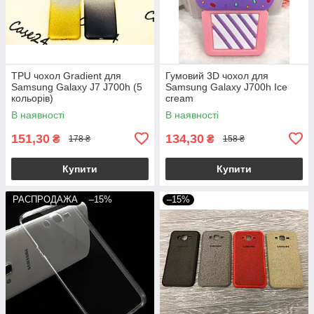
TPU чохол Gradient для
Гумовий 3D чохол для
Samsung Galaxy J7 J700h (5
Samsung Galaxy J700h Ice
кольорів)
cream
В наявності
В наявності
151,30
134,30
₴
₴
178 ₴
158 ₴
Купити
Купити
РАСПРОДАЖА
–15%
–15%