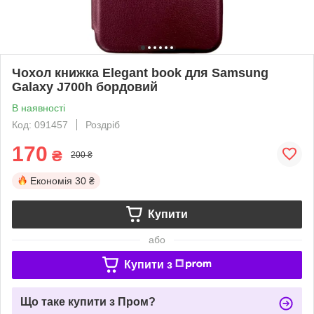
Чохол книжка Elegant book для Samsung
Galaxy J700h бордовий
В наявності
Код: 091457
Роздріб
170
₴
200 ₴
Економія
30 ₴
Купити
або
Купити з
Що таке купити з Пром?