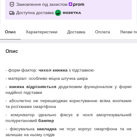
Замовлення під захистом
Доступна доставка
Опис
Характеристики
Доставка
Оплата
Умови п
Опис
- форм-фактор:
чехол книжка
з підставкою
- матеріал: особливо міцна штучна шкіра
-
книжка відрізняється
додатковим функціоналом у формі
надійної підставки
- абсолютно не перешкоджає користуванню всіма кнопками
та роз'ємами смартфона
- комунікатор ідеально фіксує в чохлі амортизувальний
поліуретановий
бампер
- фіксувальна
накладка
не псує корпус смартфона та не
залишає на ньому слідів