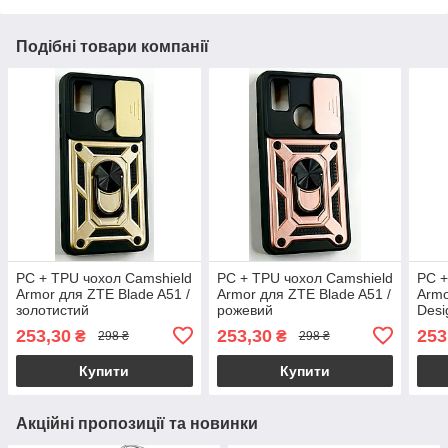
Подібні товари компанії
PC + TPU чохол Camshield
PC + TPU чохол Camshield
PC +
Armor для ZTE Blade A51 /
Armor для ZTE Blade A51 /
Armo
золотистий
рожевий
Desi
253,30
253,30
253
₴
₴
298 ₴
298 ₴
Купити
Купити
Акційні пропозиції та новинки