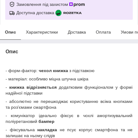
Замовлення під захистом
Доступна доставка
Опис
Характеристики
Доставка
Оплата
Умови п
Опис
- форм-фактор:
чехол книжка
з підставкою
- матеріал: особливо міцна штучна шкіра
-
книжка відрізняється
додатковим функціоналом у формі
надійної підставки
- абсолютно не перешкоджає користуванню всіма кнопками
та роз'ємами смартфона
- комунікатор ідеально фіксує в чохлі амортизувальний
поліуретановий
бампер
- фіксувальна
накладка
не псує корпус смартфона та не
залишає на ньому слідів