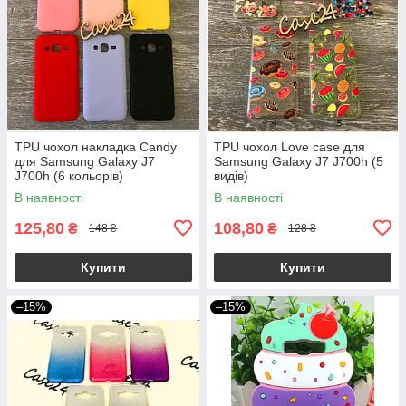
TPU чохол накладка Candy
TPU чохол Love case для
для Samsung Galaxy J7
Samsung Galaxy J7 J700h (5
J700h (6 кольорів)
видів)
В наявності
В наявності
125,80
108,80
₴
₴
148 ₴
128 ₴
Купити
Купити
–15%
–15%