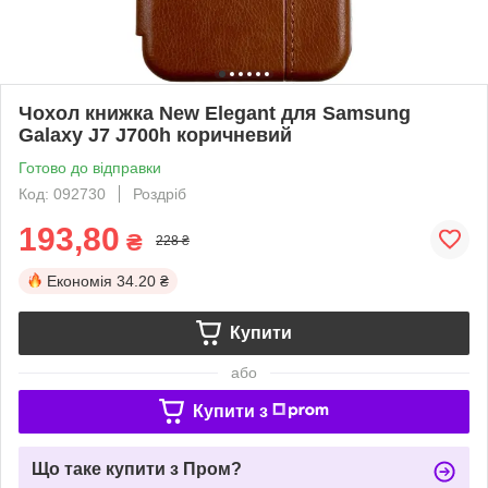
Чохол книжка New Elegant для Samsung
Galaxy J7 J700h коричневий
Готово до відправки
Код: 092730
Роздріб
193,80
₴
228 ₴
Економія
34.20 ₴
Купити
або
Купити з
Що таке купити з Пром?