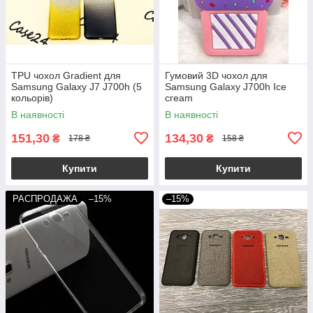
TPU чохол Gradient для
Гумовий 3D чохол для
Samsung Galaxy J7 J700h (5
Samsung Galaxy J700h Ice
кольорів)
cream
В наявності
В наявності
151,30
134,30
₴
₴
178 ₴
158 ₴
Купити
Купити
РАСПРОДАЖА
–15%
–15%