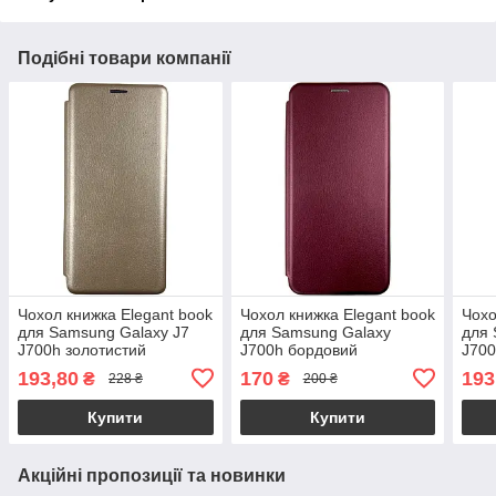
Подібні товари компанії
Чохол книжка Elegant book
Чохол книжка Elegant book
Чохо
для Samsung Galaxy J7
для Samsung Galaxy
для 
J700h золотистий
J700h бордовий
J700
193,80
170
193
₴
₴
228 ₴
200 ₴
Купити
Купити
Акційні пропозиції та новинки