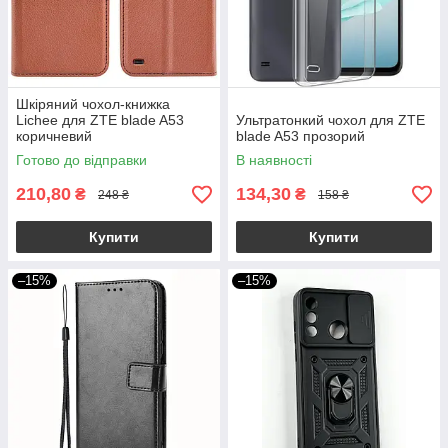
Шкіряний чохол-книжка
Lichee для ZTE blade A53
Ультратонкий чохол для ZTE
коричневий
blade A53 прозорий
Готово до відправки
В наявності
210,80
134,30
₴
₴
248 ₴
158 ₴
Купити
Купити
–15%
–15%