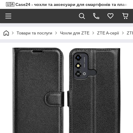
🇺🇦 Case24 - чохли та аксесуари для смартфонів та планше
Товари та послуги
Чохли для ZTE
ZTE A-серії
ZT