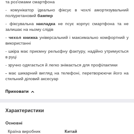
та роз'ємами смартфона
- комунікатор ідеально фіксує в чохлі амортизувальний
поліуретановий
бампер
- фіксувальна
накладка
не псує корпус смартфона та не
залишає на ньому слідів
-
чехол книжка
універсальний і максимально комфортний у
використанні
- шкіра має приємну рельєфну фактуру, надійно утримується
в руці
- зручно одягається й легко знімається для профілактики
-
має шикарний вигляд на телефоні, перетворюючи його на
стильний діловий аксесуар
Приховати
Характеристики
Основні
Країна виробник
Китай