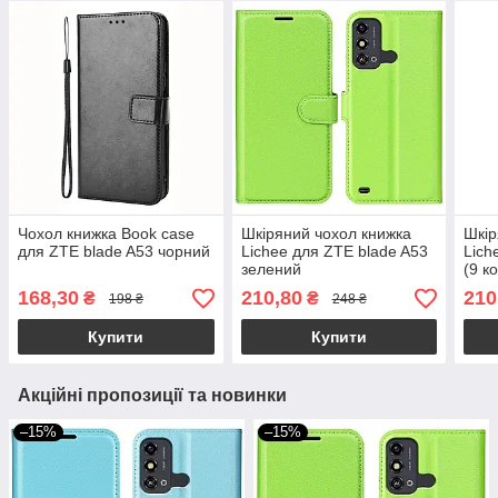
Чохол книжка Book case
Шкіряний чохол книжка
Шкір
для ZTE blade A53 чорний
Lichee для ZTE blade A53
Lich
зелений
(9 к
168,30
210,80
210
₴
₴
198 ₴
248 ₴
Купити
Купити
Акційні пропозиції та новинки
–15%
–15%