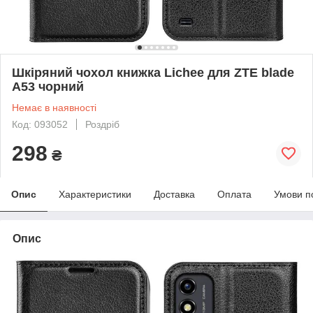
Шкіряний чохол книжка Lichee для ZTE blade
A53 чорний
Немає в наявності
Код: 093052
Роздріб
298
₴
Опис
Характеристики
Доставка
Оплата
Умови п
Опис