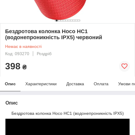
Бездротова колонка Hoco HC1
(водонепроникність IPX5) червоний
Немає в наявності
Код: 093270
Роздріб
398
₴
Опис
Характеристики
Доставка
Оплата
Умови п
Опис
Бездротова колонка Hoco HC1 (водонепроникність IPX5)