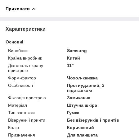
Приховати
Характеристики
Основні
Виробник
Samsung
Країна виробник
Китай
Діагональ екрану
11"
пристрою
Форм-фактор
Чохол-книжка
Особливості
Протиударний, З
підставкою
Фіксація пристрою
Замикання
Матеріал
Штучна шкіра
Тип застежки
Гумка
Візерунки і принти
Без візерунків і принтів
Колір
Коричневий
Призначення
Для планшета