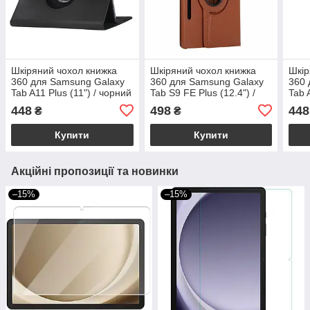
Шкіряний чохол книжка
Шкіряний чохол книжка
Шкір
360 для Samsung Galaxy
360 для Samsung Galaxy
360 
Tab A11 Plus (11") / чорний
Tab S9 FE Plus (12.4") /
Tab 
коричневий
448
498
448
₴
₴
Купити
Купити
Акційні пропозиції та новинки
–15%
–15%