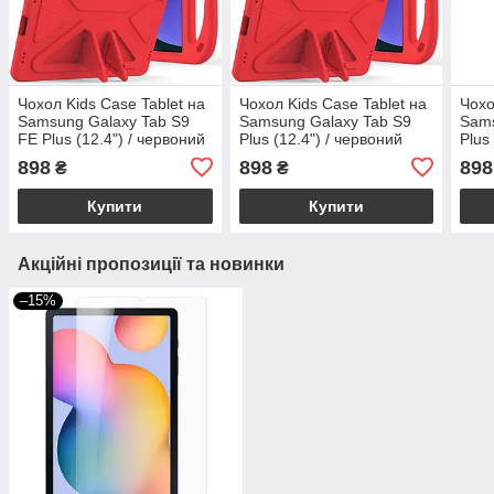
Чохол Kids Case Tablet на
Чохол Kids Case Tablet на
Чохо
Samsung Galaxy Tab S9
Samsung Galaxy Tab S9
Sams
FE Plus (12.4") / червоний
Plus (12.4") / червоний
Plus
898
898
898
₴
₴
Купити
Купити
Акційні пропозиції та новинки
–15%