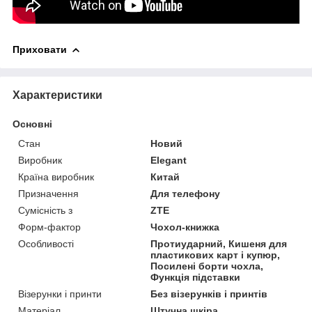
Приховати
Характеристики
Основні
Стан
Новий
Виробник
Elegant
Країна виробник
Китай
Призначення
Для телефону
Сумісність з
ZTE
Форм-фактор
Чохол-книжка
Особливості
Протиударний, Кишеня для
пластикових карт і купюр,
Посилені борти чохла,
Функція підставки
Візерунки і принти
Без візерунків і принтів
Матеріал
Штучна шкіра