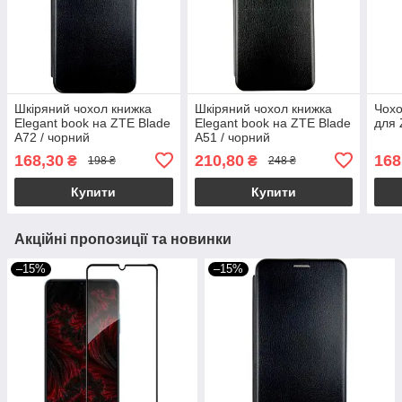
Шкіряний чохол книжка
Шкіряний чохол книжка
Чохо
Elegant book на ZTE Blade
Elegant book на ZTE Blade
для 
A72 / чорний
A51 / чорний
168,30
210,80
168
₴
₴
198 ₴
248 ₴
Купити
Купити
Акційні пропозиції та новинки
–15%
–15%