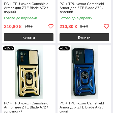
PC + TPU чохол Camshield
PC + TPU чохол Camshield
Armor для ZTE Blade A72 /
Armor для ZTE Blade A72 /
чорний
зелений
Готово до відправки
Готово до відправки
210,80
210,80
₴
₴
248 ₴
248 ₴
Купити
Купити
–15%
–15%
PC + TPU чохол Camshield
PC + TPU чохол Camshield
Armor для ZTE Blade A72 /
Armor для ZTE Blade A72 /
золотистий
синій