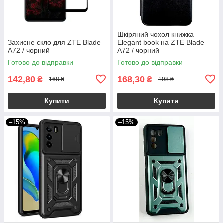
Шкіряний чохол книжка
Захисне скло для ZTE Blade
Elegant book на ZTE Blade
A72 / чорний
A72 / чорний
Готово до відправки
Готово до відправки
142,80
168,30
₴
₴
168 ₴
198 ₴
Купити
Купити
–15%
–15%