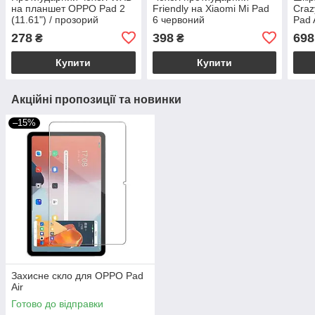
на планшет OPPO Pad 2
Friendly на Xiaomi Mi Pad
Craz
(11.61") / прозорий
6 червоний
Pad A
чер
278
398
698
₴
₴
Купити
Купити
Акційні пропозиції та новинки
–15%
Захисне скло для OPPO Pad
Air
Готово до відправки