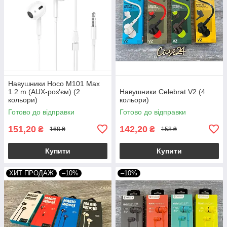
Навушники Hoco M101 Max
1.2 m (AUX-роз'єм) (2
Навушники Celebrat V2 (4
кольори)
кольори)
Готово до відправки
Готово до відправки
151,20
142,20
₴
₴
168 ₴
158 ₴
Купити
Купити
ХИТ ПРОДАЖ
–10%
–10%