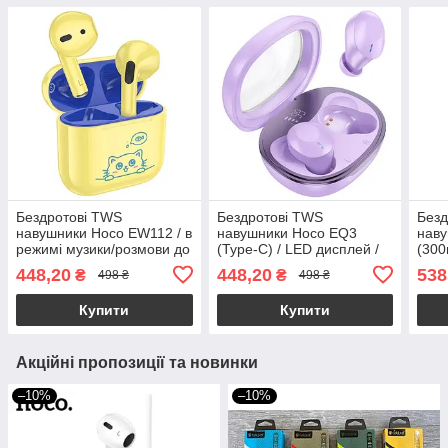
Бездротові TWS
Бездротові TWS
Безд
навушники Hoco EW112 / в
навушники Hoco EQ3
нав
режимі музики/розмови до
(Type-C) / LED дисплей /
(300
4 годин / кейс 200 mAh /
до 7 годин автономної
годи
448,20
448,20
538
₴
₴
498 ₴
498 ₴
(yellow)
роботи / (purple)
(whit
Купити
Купити
Акційні пропозиції та новинки
–10%
–10%