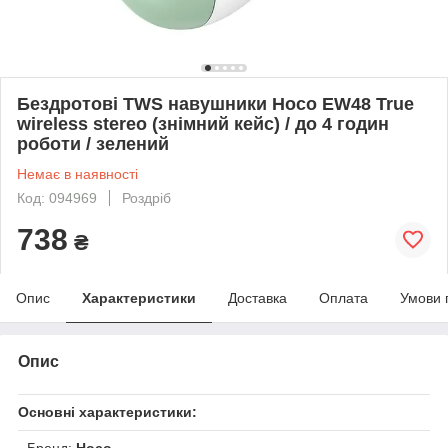
Бездротові TWS навушники Hoco EW48 True
wireless stereo (знімний кейс) / до 4 годин
роботи / зелений
Немає в наявності
Код: 094969
Роздріб
738
₴
Опис
Характеристики
Доставка
Оплата
Умови 
Опис
Основні характеристики:
- Бренд:
Hoco