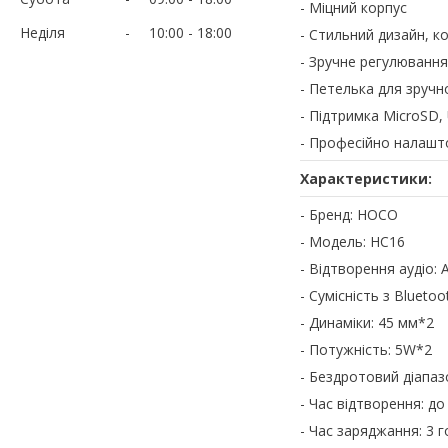
- Міцний корпус
Неділя
10:00
18:00
- Стильний дизайн, к
- Зручне регулювання
- Петелька для зручн
- Підтримка MicroSD,
- Професійно налашт
Характеристики:
- Бренд: HOCO
- Модель: HC16
- Відтворення аудіо: 
- Сумісність з Bluetoot
- Динаміки: 45 мм*2
- Потужність: 5W*2
- Бездротовий діапаз
- Час відтворення: до
- Час заряджання: 3 