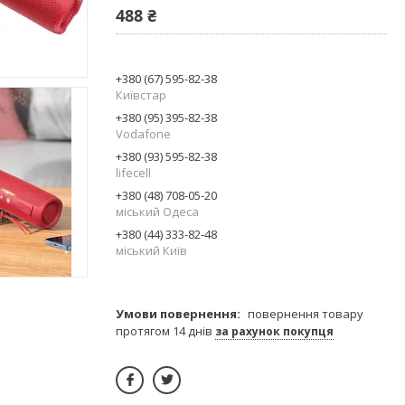
488 ₴
+380 (67) 595-82-38
Київстар
+380 (95) 395-82-38
Vodafone
+380 (93) 595-82-38
lifecell
+380 (48) 708-05-20
міський Одеса
+380 (44) 333-82-48
міський Київ
повернення товару
протягом 14 днів
за рахунок покупця