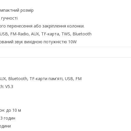
омпактний розмір
 гучності
ого перенесення або закріплення колонки.
 USB, FM-Radio, AUX, TF-карта, TWS, Bluetooth
ований звук вихідною потужністю 10W
AUX, Bluetooth, TF-карти пам'яті, USB, FM
h: V5.3
он: до 10 м
 3 годин
години