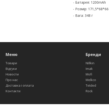
- Батарея: 1200mAh
- Розмір: 171,5*68*6
- Вага: 348 г
Меню
Бренди
Товари
Nillkin
Відгуки
Imak
Новости
Mofi
Про нас
Melkco
Доставка і оплата
Tetded
Контакти
Rock