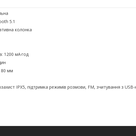
альна
ooth 5.1
тативна колонка
а: 1200 мА·год
дин
х 80 мм
озахист IPX5, підтримка режимів розмови, FM, зчитування з USB