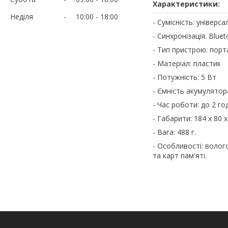
Характеристики:
Неділя
10:00
18:00
- Сумісність: універс
- Синхронізація: Bluet
- Тип пристрою: пор
- Матеріал: пластик
- Потужність: 5 Вт
- Ємність акумулятор
- Час роботи: до 2 го
- Габарити: 184 х 80 
- Вага: 488 г.
- Особливості: волог
та карт пам'яті.