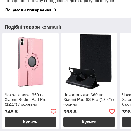
Повернення товару впродовж 14 днів за рахунок покупця
Всі умови повернення
Подібні товари компанії
Чохол книжка 360 на
Чохол книжка 360 на
Чохо
Xiaomi Redmi Pad Pro
Xiaomi Pad 6S Pro (12.4") /
Xiao
(12.1") / рожевий
чорний
бак
348
398
398
₴
₴
Купити
Купити