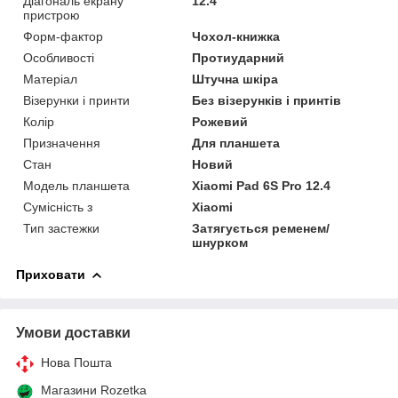
Діагональ екрану
12.4
пристрою
Форм-фактор
Чохол-книжка
Особливості
Протиударний
Матеріал
Штучна шкіра
Візерунки і принти
Без візерунків і принтів
Колір
Рожевий
Призначення
Для планшета
Стан
Новий
Модель планшета
Xiaomi Pad 6S Pro 12.4
Сумісність з
Xiaomi
Тип застежки
Затягується ременем/
шнурком
Приховати
Умови доставки
Нова Пошта
Магазини Rozetka