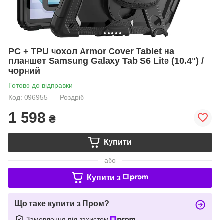
PC + TPU чохол Armor Cover Tablet на
планшет Samsung Galaxy Tab S6 Lite (10.4") /
чорний
Готово до відправки
Код: 096955
Роздріб
1 598
₴
Купити
або
Купити з
Що таке купити з Пром?
Замовлення під захистом