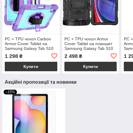
PC + TPU чохол Carbon
PC + TPU чохол Armor
PC +
Armor Cover Tablet на
Cover Tablet на планшет
Armo
Samsung Galaxy Tab S10
Samsung Galaxy Tab S10
Sams
FE (10.9") / фіолетовий +
FE Plus (13.1") / чорний
Lite
1 298
2 498
1 2
₴
₴
бірюзовий
Купити
Купити
Акційні пропозиції та новинки
–15%