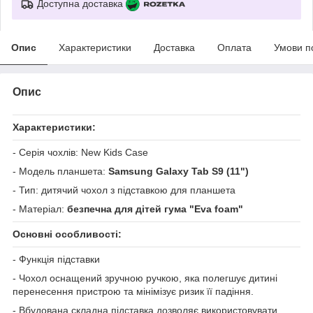
Доступна доставка
Опис
Характеристики
Доставка
Оплата
Умови п
Опис
Характеристики:
- Серія чохлів: New Kids Case
- Модель планшета:
Samsung Galaxy Tab S9 (11")
- Тип: дитячий чохол з підставкою для планшета
- Матеріал:
безпечна для дітей гума "Eva foam"
Основні особливості:
- Функція підставки
- Чохол оснащений зручною ручкою, яка полегшує дитині
перенесення пристрою та мінімізує ризик її падіння.
- Вбудована складна підставка дозволяє використовувати