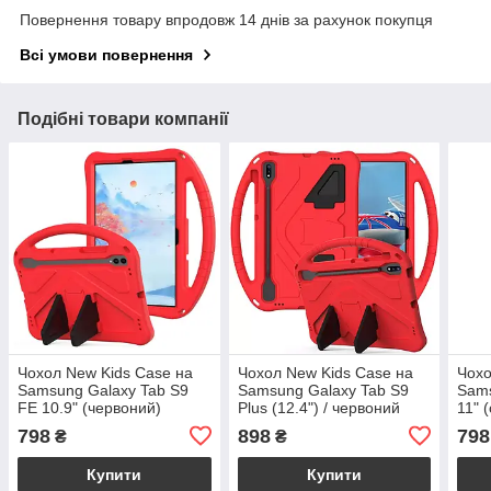
Повернення товару впродовж 14 днів за рахунок покупця
Всі умови повернення
Подібні товари компанії
Чохол New Kids Case на
Чохол New Kids Case на
Чохо
Samsung Galaxy Tab S9
Samsung Galaxy Tab S9
Sams
FE 10.9" (червоний)
Plus (12.4") / червоний
11" 
798
898
798
₴
₴
Купити
Купити