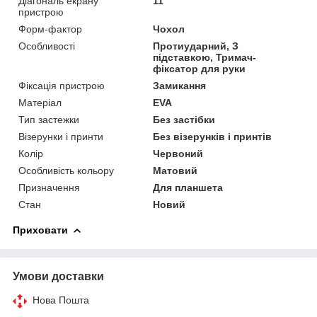
Діагональ екрану
11"
пристрою
Форм-фактор
Чохол
Особливості
Протиударний, З
підставкою, Тримач-
фіксатор для руки
Фіксація пристрою
Замикання
Матеріал
EVA
Тип застежки
Без застібки
Візерунки і принти
Без візерунків і принтів
Колір
Червоний
Особливість кольору
Матовий
Призначення
Для планшета
Стан
Новий
Приховати
Умови доставки
Нова Пошта