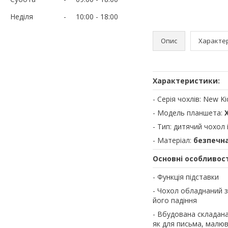
Неділя
10:00
18:00
Опис
Характе
Характеристики:
- Серія чохлів: New K
- Модель планшета:
- Тип: дитячий чохол
- Матеріал:
безпечна
Основні особливост
- Функція підставки
- Чохол обладнаний з
його падіння
- Вбудована складана
як для письма, малюв