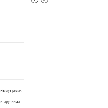
німізує ризик
ми, зручними