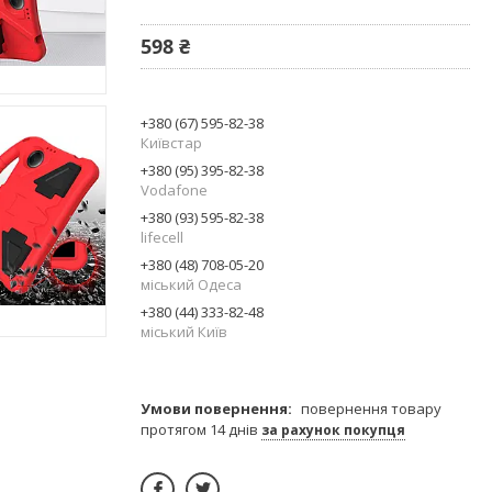
598 ₴
+380 (67) 595-82-38
Київстар
+380 (95) 395-82-38
Vodafone
+380 (93) 595-82-38
lifecell
+380 (48) 708-05-20
міський Одеса
+380 (44) 333-82-48
міський Київ
повернення товару
протягом 14 днів
за рахунок покупця