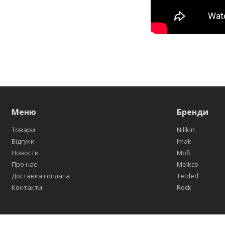
Меню
Бренди
Товари
Nillkin
Відгуки
Imak
Новости
Mofi
Про нас
Melkco
Доставка і оплата
Tetded
Контакти
Rock