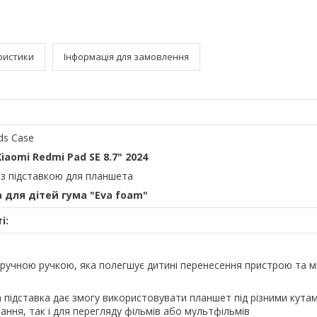
ристики
Інформація для замовлення
ids Case
Xiaomi Redmi Pad SE 8.7" 2024
 із підставкою для планшета
 для дітей гума "Eva foam"
і:
ручною ручкою, яка полегшує дитині перенесення пристрою та мі
 підставка дає змогу використовувати планшет під різними кута
ання, так і для перегляду фільмів або мультфільмів