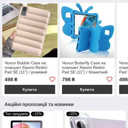
Чохол Bubble Case на
Чохол Butterfly Case на
Чохо
планшет Xiaomi Redmi
планшет Xiaomi Redmi
план
Pad SE (11") / рожевий
Pad SE (11") / блакитний
Pad 
498
798
498
₴
₴
Купити
Купити
Акційні пропозиції та новинки
Топ продажів
–15%
–15%