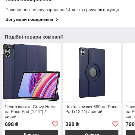
Повернення товару впродовж 14 днів за рахунок покупця
Всі умови повернення
Подібні товари компанії
Чехол книжка Crazy Horse
Чехол книжка 360 на Poco
Чохо
на Poco Pad (12.1") /
Pad (12.1") / синий
на P
синий
сині
698
398
798
₴
₴
Купити
Купити