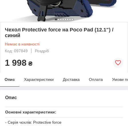
Чехол Protective force на Poco Pad (12.1") /
синий
Немає в наявності
Код: 097849
Роздріб
1 998
₴
Опис
Характеристики
Доставка
Оплата
Умови п
Опис
Основні характеристики:
- Серія чохлів: Protective force