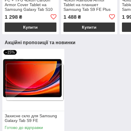
Armor Cover Tablet на
Tablet на планшет
Tabl
Samsung Galaxy Tab S10
Samsung Tab S9 FE Plus
Sams
FE (10.9") / фіолетовий +
(12,4") / синій
Ultra
1 298
1 488
1 9
₴
₴
бірюзовий
Купити
Купити
Акційні пропозиції та новинки
–15%
Захисне скло для Samsung
Galaxy Tab S9 FE
Готово до відправки