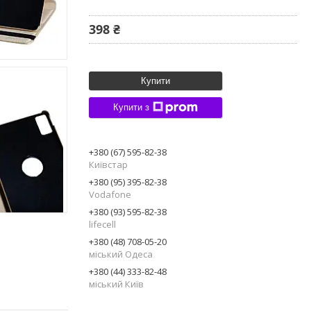
398 ₴
Купити
Купити з
+380 (67) 595-82-38
Київстар
+380 (95) 395-82-38
Vodafone
+380 (93) 595-82-38
lifecell
+380 (48) 708-05-20
міський Одеса
+380 (44) 333-82-48
міський Київ