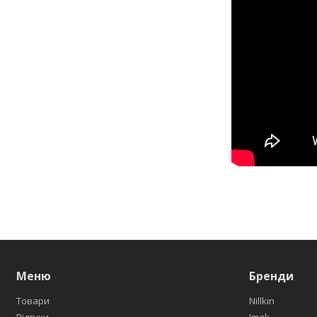
Меню
Бренди
Товари
Nillkin
Відгуки
Imak