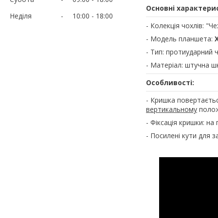
Основні характери
Неділя
10:00
18:00
- Колекція чохлів: "Ч
- Модель планшета:
- Тип: протиударний 
- Матеріал: штучна ш
Особливості:
- Кришка повертаєть
вертикальному
поло
- Фіксація кришки: на 
- Посилені кути для з