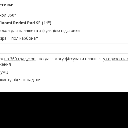
стики:
ехол 360"
Xiaomi Redmi Pad SE (11")
чохол для планшета з функцією підставки
кіра + полікарбонат
ся
на 360 градусов
, що дає змогу фіксувати планшет
у горизонта
ження
гумці
ахисту під час падіння