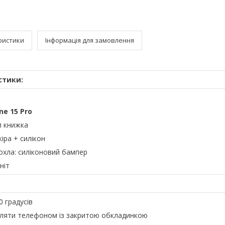
ристики
Інформація для замовлення
стики:
ne 15 Pro
л книжка
іра + силікон
чохла: силіконовий бампер
ніт
0 градусів
ляти телефоном із закритою обкладинкою