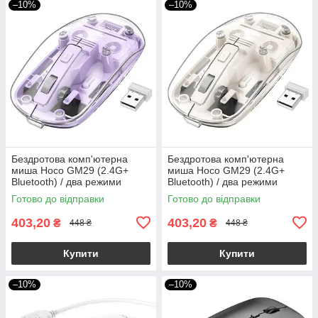
–10%
–10%
Бездротова комп'ютерна
Бездротова комп'ютерна
миша Hoco GM29 (2.4G+
миша Hoco GM29 (2.4G+
Bluetooth) / два режими
Bluetooth) / два режими
підключення / фіолетовий
підключення / білий
Готово до відправки
Готово до відправки
403,20
403,20
₴
₴
448 ₴
448 ₴
Купити
Купити
–10%
–10%