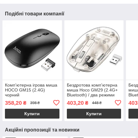
Подібні товари компанії
Комп'ютерна ігрова миша
Бездротова комп'ютерна
Безд
HOCO GM15 (2.4G)
миша Hoco GM29 (2.4G+
миш
чорний
Bluetooth) / два режими
Blue
підключення / білий
підк
358,20
403,20
403
₴
₴
398 ₴
448 ₴
Купити
Купити
Акційні пропозиції та новинки