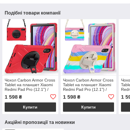
Подібні товари компанії
Чохол Carbon Armor Cross
Чохол Carbon Armor Cross
Чохо
Tablet на планшет Xiaomi
Tablet на планшет Xiaomi
Tabl
Redmi Pad Pro (12.1") /
Redmi Pad Pro (12.1") /
Redm
червоний
райдужний
сині
1 598
1 598
1 5
₴
₴
Купити
Купити
Акційні пропозиції та новинки