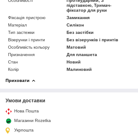
Особливості
Протиударний, З
підставкою, Тримач-
фіксатор для руки
Фіксація пристрою
Замикання
Матеріал
Силікон
Тип застежки
Без застібки
Візерунки і принти
Без візерунків і принтів
Особливість кольору
Матовий
Призначення
Для планшета
Стан
Новий
Колір
Малиновий
Приховати
Умови доставки
Нова Пошта
Магазини Rozetka
Укрпошта