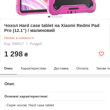
Чохол Hard case tablet на Xiaomi Redmi Pad
Pro (12.1") / малиновий
Немає в наявності
Код: 098517
Роздріб
1 298
₴
Опис
Характеристики
Доставка
Оплата
Умови п
Опис
Основні характеристики:
- Серія чохлів: Hard case tablet