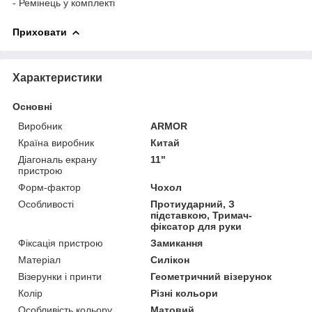
- Ремінець у комплекті
Приховати
Характеристики
Основні
Виробник
ARMOR
Країна виробник
Китай
Діагональ екрану
11"
пристрою
Форм-фактор
Чохол
Особливості
Протиударний, З
підставкою, Тримач-
фіксатор для руки
Фіксація пристрою
Замикання
Матеріал
Силікон
Візерунки і принти
Геометричний візерунок
Колір
Різні кольори
Особливість кольору
Матовий