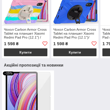
Чохол Carbon Armor Cross
Чохол Carbon Armor Cross
Чохо
Tablet на планшет Xiaomi
Tablet на планшет Xiaomi
Tabl
Redmi Pad Pro (12.1") /
Redmi Pad Pro (12.1")/
Pad 
райдужний
синій
1 598
1 598
1 7
₴
₴
Купити
Купити
Акційні пропозиції та новинки
–15%