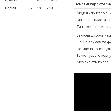
Основні характери
Неділя
10:00
18:00
- Модель пристрою:
- Матеріал: пластик 
- Тип чохла: посилен
- Захисна шторка ка
- Кільце-тримач та фу
- Посилена конструкц
- Захист усього корп
- Можливість кріплен