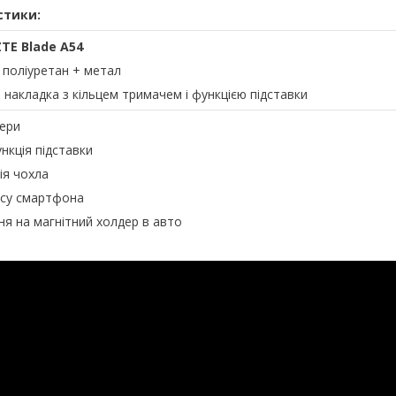
стики:
ZTE Blade A54
+ поліуретан + метал
а накладка з кільцем тримачем і функцією підставки
мери
нкція підставки
ія чохла
усу смартфона
ня на магнітний холдер в авто