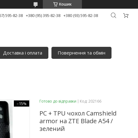
Кошик
67) 595-82-38
+380 (95) 395-82-38
+380 (93) 595-82-38
Доставка і оплата
Повернення та обмін
Готово до відправки
Код:
202166
–15%
PC + TPU чохол Camshield
armor на ZTE Blade A54 /
зелений