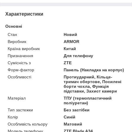
Характеристики
Основні
Стан
Новий
Виробник
ARMOR
Країна виробник
Китай
Призначення
Для телефону
Сумісність з
ZTE
Форм-фактор
Панель (Накладка на корпус)
Особливості
Протиударний, Кільце-
тримач обертове, Посилені
борти чохла, Функція
підставки, Захист камери
Матеріал
ТПУ (термопластичний
поліуретан)
Тип застежки
Без застібки
Колір
Синій
Особливість кольору
Матовий
Модель телефону
ZTE Blade A34