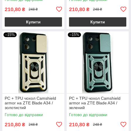
210,80
210,80
₴
₴
248 ₴
248 ₴
Купити
Купити
–15%
–15%
PC + TPU чохол Camshield
PC + TPU чохол Camshield
armor на ZTE Blade A34 /
armor на ZTE Blade A34 /
золотистий
зелений
Готово до відправки
Готово до відправки
210,80
210,80
₴
₴
248 ₴
248 ₴