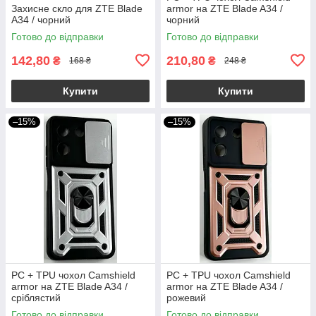
Захисне скло для ZTE Blade
armor на ZTE Blade A34 /
A34 / чорний
чорний
Готово до відправки
Готово до відправки
142,80
210,80
₴
₴
168 ₴
248 ₴
Купити
Купити
–15%
–15%
PC + TPU чохол Camshield
PC + TPU чохол Camshield
armor на ZTE Blade A34 /
armor на ZTE Blade A34 /
сріблястий
рожевий
Готово до відправки
Готово до відправки