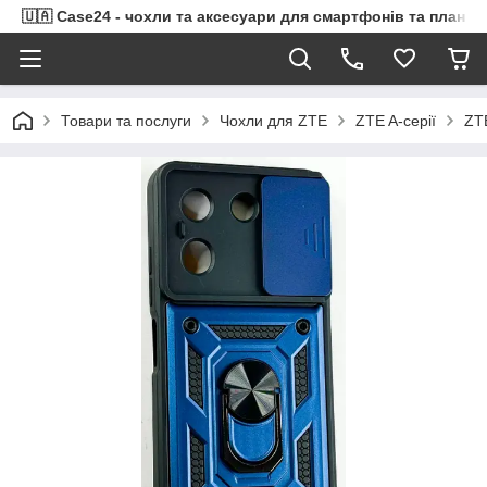
🇺🇦 Case24 - чохли та аксесуари для смартфонів та планше
Товари та послуги
Чохли для ZTE
ZTE A-серії
ZT