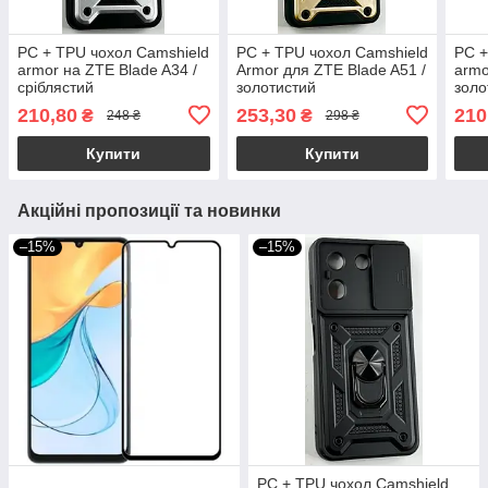
PC + TPU чохол Camshield
PC + TPU чохол Camshield
PC +
armor на ZTE Blade A34 /
Armor для ZTE Blade A51 /
armo
сріблястий
золотистий
золо
210,80
253,30
210
₴
₴
248 ₴
298 ₴
Купити
Купити
Акційні пропозиції та новинки
–15%
–15%
PC + TPU чохол Camshield