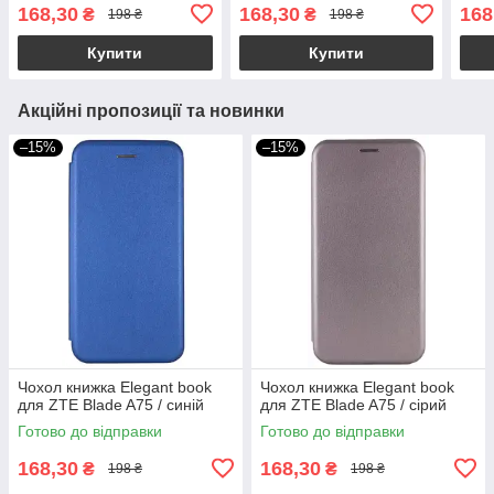
168,30
168,30
168
₴
₴
198 ₴
198 ₴
Купити
Купити
Акційні пропозиції та новинки
–15%
–15%
Чохол книжка Elegant book
Чохол книжка Elegant book
для ZTE Blade A75 / синій
для ZTE Blade A75 / сірий
Готово до відправки
Готово до відправки
168,30
168,30
₴
₴
198 ₴
198 ₴