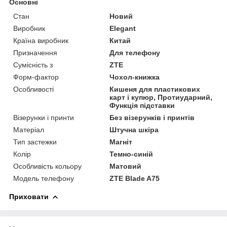
Основні
Стан
Новий
Виробник
Elegant
Країна виробник
Китай
Призначення
Для телефону
Сумісність з
ZTE
Форм-фактор
Чохол-книжка
Особливості
Кишеня для пластикових
карт і купюр, Протиударний,
Функція підставки
Візерунки і принти
Без візерунків і принтів
Матеріал
Штучна шкіра
Тип застежки
Магніт
Колір
Темно-синій
Особливість кольору
Матовий
Модель телефону
ZTE Blade A75
Приховати