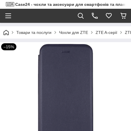
🇺🇦 Case24 - чохли та аксесуари для смартфонів та планше
Товари та послуги
Чохли для ZTE
ZTE A-серії
ZT
–15%