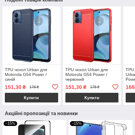
TPU чохол Urban для
TPU чохол Urban для
TPU 
Motorola G54 Power /
Motorola G54 Power /
Urba
синій
червоний
Powe
151,30
151,30
168
₴
₴
178 ₴
178 ₴
Купити
Купити
Акційні пропозиції та новинки
–15%
–15%