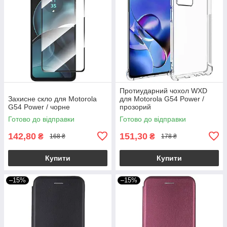
Протиударний чохол WXD
Захисне скло для Motorola
для Motorola G54 Power /
G54 Power / чорне
прозорий
Готово до відправки
Готово до відправки
142,80
151,30
₴
₴
168 ₴
178 ₴
Купити
Купити
–15%
–15%