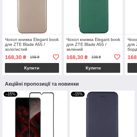
Чохол книжка Elegant book
Чохол книжка Elegant book
Чохо
для ZTE Blade A55 /
для ZTE Blade A55 /
для 
золотистий
зелений
бор
168,30
168,30
168
₴
₴
198 ₴
198 ₴
Купити
Купити
Акційні пропозиції та новинки
–15%
–15%