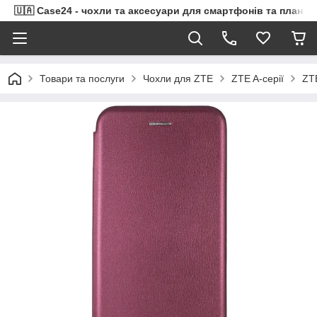
🇺🇦 Case24 - чохли та аксесуари для смартфонів та планше
Товари та послуги
Чохли для ZTE
ZTE A-серії
ZT