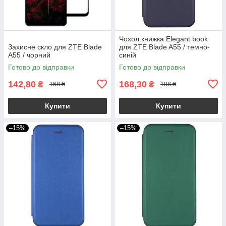
Чохол книжка Elegant book
Захисне скло для ZTE Blade
для ZTE Blade A55 / темно-
A55 / чорний
синій
Готово до відправки
Готово до відправки
142,80
168,30
₴
₴
168 ₴
198 ₴
Купити
Купити
–15%
–15%