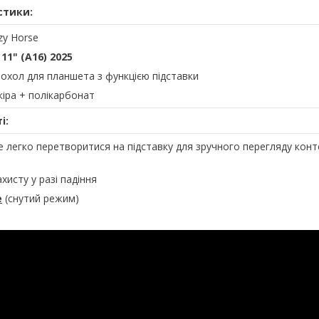
стики:
azy Horse
 11" (A16) 2025
чохол для планшета з функцією підставки
кіра + полікарбонат
і:
 легко перетворитися на підставку для зручного перегляду конт
ахисту у разі падіння
e
(снутий режим)