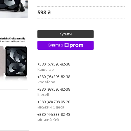
598 ₴
Купити
Купити з
+380 (67) 595-82-38
Київстар
+380 (95) 395-82-38
Vodafone
+380 (93) 595-82-38
lifecell
+380 (48) 708-05-20
міський Одеса
+380 (44) 333-82-48
міський Київ