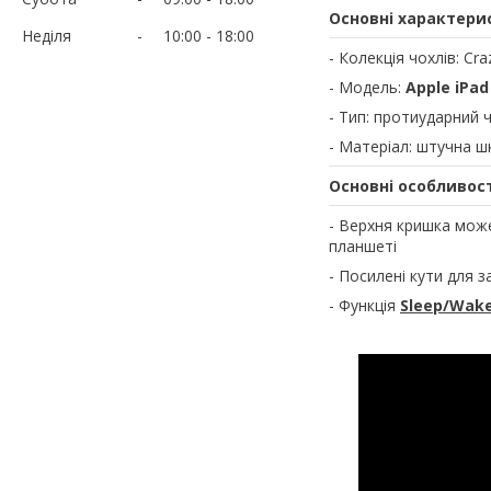
Основні характери
Неділя
10:00
18:00
- Колекція чохлів: Cr
- Модель:
Apple iPad
- Тип: протиударний 
- Матеріал: штучна ш
Основні особливост
- Верхня кришка може
планшеті
- Посилені кути для з
- Функція
Sleep/Wak