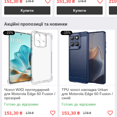
151,30
151,30
210
₴
₴
178 ₴
178 ₴
Купити
Купити
Акційні пропозиції та новинки
–15%
–15%
Чохол WXD протиударний
TPU чохол накладка Urban
для Motorola Edge 60 Fusion /
для Motorola Edge 60 Fusion /
прозорий
синій
Готово до відправки
Готово до відправки
151,30
151,30
₴
₴
178 ₴
178 ₴