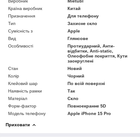
Виробник
Mietubl
Країна виробник
Китай
Призначення
Для телефону
Тип
Захисне скло
Сумісність з
Apple
Вид
Глянсове
Особливості
Протиударний, Анти-
відбитки, Anti-static,
Олеофобне покриття, Кути
заокруглені
Стан
Новий
Колір
Чорний
Клейовий шар
По всій поверхні
Наявність рамки
Так
Матеріал
Скло
Форм-фактор
Повноекранне 5D
Модель телефону
Apple iPhone 15 Pro
Приховати