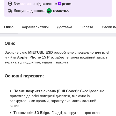
Замовлення під захистом
Доступна доставка
Опис
Характеристики
Доставка
Оплата
Умови п
Опис
Захисне скло
MIETUBL ESD
розроблене спеціально для всієї
лінійки
Apple
iPhone 15 Pro
, забезпечуючи надійний захист
екрана від подряпин, ударів і відколів.
Основні переваги:
Повне покриття екрана (Full Cover):
Скло ідеально
прилягає до всієї поверхні дисплея, включно із
заокругленими краями, гарантуючи максимальний
захист.
Технологія 3D Edge:
Гладкі, заокруглені краї скла