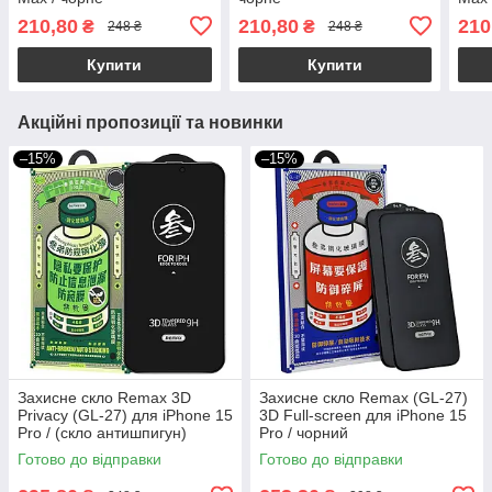
210,80
210,80
210
₴
₴
248 ₴
248 ₴
Купити
Купити
Акційні пропозиції та новинки
–15%
–15%
Захисне скло Remax 3D
Захисне скло Remax (GL-27)
Privacy (GL-27) для iPhone 15
3D Full-screen для iPhone 15
Pro / (скло антишпигун)
Pro / чорний
Готово до відправки
Готово до відправки