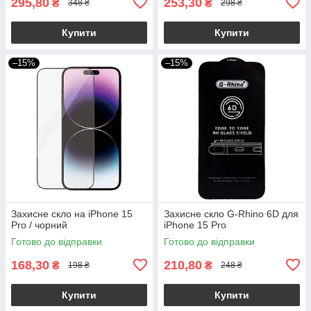
295,80
253,30
₴
₴
348 ₴
298 ₴
Купити
Купити
–15%
–15%
Захисне скло на iPhone 15
Захисне скло G-Rhino 6D для
Pro / чорний
iPhone 15 Pro
Готово до відправки
Готово до відправки
168,30
210,80
₴
₴
198 ₴
248 ₴
Купити
Купити