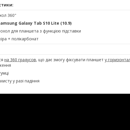
стики:
ехол 360"
Samsung Galaxy Tab S10 Lite (10.9)
чохол для планшета з функцією підставки
кіра + полікарбонат
ся
на 360 градусов
, що дає змогу фіксувати планшет
у горизонта
ження
гумці
ахисту у разі падіння