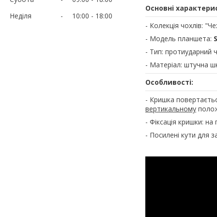
Основні характери
Неділя
10:00
18:00
- Колекція чохлів: "Ч
- Модель планшета:
- Тип: протиударний 
- Матеріал: штучна ш
Особливості:
- Кришка повертаєть
вертикальному
поло
- Фіксація кришки: на 
- Посилені кути для з