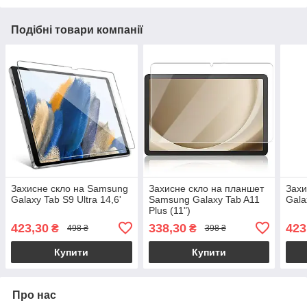
Подібні товари компанії
Захисне скло на Samsung
Захисне скло на планшет
Захи
Galaxy Tab S9 Ultra 14,6'
Samsung Galaxy Tab A11
Gala
Plus (11")
423,30
338,30
423
₴
₴
498 ₴
398 ₴
Купити
Купити
Про нас