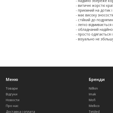
- надійно збереже ко
- витичні жорсткі кр
- приємний на дотик 
- має високу зносості
- стійкий до подряпин
- легко відмивається
- обладнаний надійно
- просто одягається 
- візуально не збіль
Меню
Бренди
Товари
Nillkin
Відгуки
Imak
Новости
Mofi
Про нас
Melkco
Доставка і оплата
Tetded