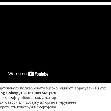
гартованого полікарбонату високої міцності з урахуванням усіх
g Galaxy J1 2016 Duos SM-J120​
ншого люфту облягає комунікатор
ідні отвори для доступу до органів керування
жорсткість конструкції смартфона