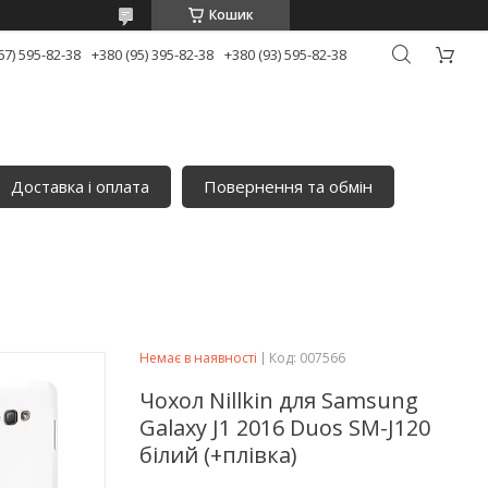
Кошик
67) 595-82-38
+380 (95) 395-82-38
+380 (93) 595-82-38
Доставка і оплата
Повернення та обмін
Немає в наявності
Код:
007566
Чохол Nillkin для Samsung
Galaxy J1 2016 Duos SM-J120
білий (+плівка)