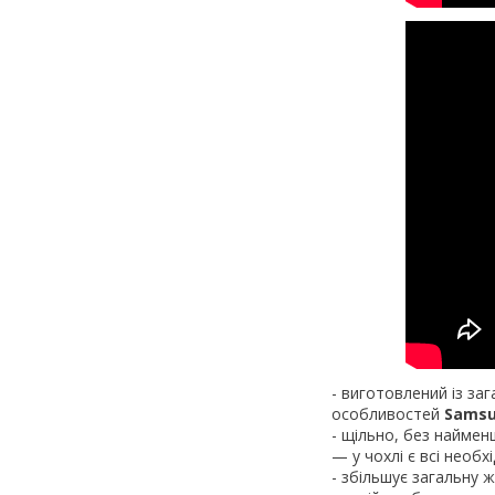
- виготовлений із за
особливостей
Samsun
- щільно, без найме
— у чохлі є всі необх
- збільшує загальну 