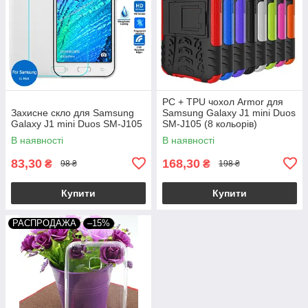
PC + TPU чохол Armor для
Захисне скло для Samsung
Samsung Galaxy J1 mini Duos
Galaxy J1 mini Duos SM-J105
SM-J105 (8 кольорів)
В наявності
В наявності
83,30
168,30
₴
₴
98 ₴
198 ₴
Купити
Купити
РАСПРОДАЖА
–15%