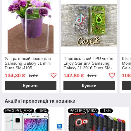
Ультратонкий чехол для
Перетікальний TPU чохол
Шкір
Samsung Galaxy J1 mini
Enjoy Star для Samsung
Mom
Duos SM-J105
Galaxy J1 2016 Duos SM-
Gala
прозрачный
J120 (2 різновиди)
J120
134,30
142,80
108
₴
₴
158 ₴
168 ₴
Купити
Купити
Акційні пропозиції та новинки
РАСПРОДАЖА
–15%
РАСПРОДАЖА
–15%