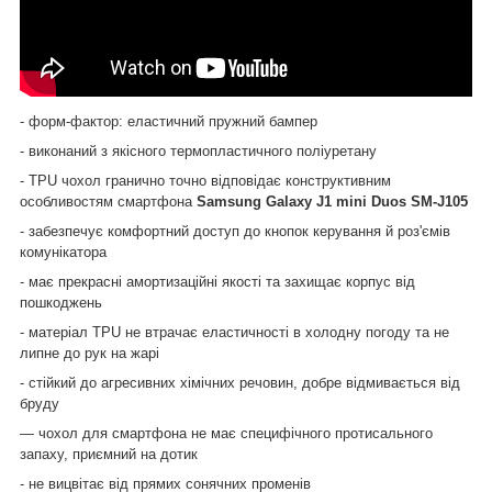
- форм-фактор: еластичний пружний бампер
- виконаний з якісного термопластичного поліуретану
-
TPU
чохол гранично точно відповідає конструктивним
особливостям смартфона
Samsung Galaxy J1 mini Duos SM-J105
- забезпечує комфортний доступ до кнопок керування й роз'ємів
комунікатора
- має прекрасні амортизаційні якості та захищає корпус від
пошкоджень
- матеріал
TPU
не втрачає еластичності в холодну погоду та не
липне до рук на жарі
- стійкий до агресивних хімічних речовин, добре відмивається від
бруду
— чохол для смартфона не має специфічного протисального
запаху, приємний на дотик
- не вицвітає від прямих сонячних променів