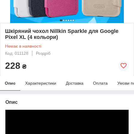
Шкіряний чохол Nillkin Sparkle для Google
Pixel XL (4 кольори)
Немає в наявності
Код: 011128
Роздріб
228
₴
Опис
Характеристики
Доставка
Оплата
Умови п
Опис