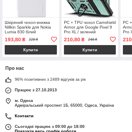
Шкіряний чохол-книжка
PC + TPU чохол Camshield
PC +
Nillkin Sparkle для Nokia
Armor для Google Pixel 9
Armo
Lumia 830 білий
Pro XL / зелений
Pro 
193,80
210,80
210
₴
₴
228 ₴
248 ₴
Купити
Купити
Про нас
96% позитивних з 2489 відгуків за рік
Працює з 27.10.2013
м. Одеса
Адміральський проспект 1Б, 65000, Одеса, Україна
Контакти
Сьогодні працює з 09:00 до 18:00
Показати весь графік роботи