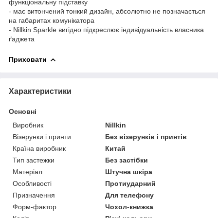
функціональну підставку
- має витончений тонкий дизайн, абсолютно не позначається
на габаритах комунікатора
- Nillkin Sparkle вигідно підкреслює індивідуальність власника
ґаджета
Приховати
Характеристики
Основні
Виробник
Nillkin
Візерунки і принти
Без візерунків і принтів
Країна виробник
Китай
Тип застежки
Без застібки
Матеріал
Штучна шкіра
Особливості
Протиударний
Призначення
Для телефону
Форм-фактор
Чохол-книжка