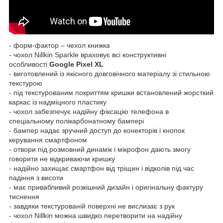
- форм-фактор – чехол книжка
- чохол Nillkin Sparkle враховує всі конструктивні
особливості
Google Pixel XL​
- виготовлений із якісного довговічного матеріалу зі стильною
текстурою
- під текстурованим покриттям кришки встановлений жорсткий
каркас із надміцного пластику
- чохол забезпечує надійну фіксацію телефона в
спеціальному полікарбонатному бампері
- бампер надає зручний доступ до конекторів і кнопок
керування смартфоном
- отвори під розмовний динамік і мікрофон дають змогу
говорити не відкриваючи кришку
- надійно захищає смартфон від тріщин і відколів під час
падіння з висоти
- має привабливий розкішний дизайн і оригінальну фактуру
тиснення
- завдяки текстурованій поверхні не вислизає з рук
- чохол Nillkin можна швидко перетворити на надійну