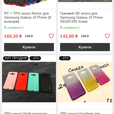
PC + TPU чохол Armor для
Гумовий 3D чохол для
Samsung Galaxy J2 Prime (8
Samsung Galaxy J2 Prime
кольорів)
G532F/DS Усики
В наявності
В наявності
168,30
142,80
₴
₴
198 ₴
168 ₴
Купити
Купити
ХИТ ПРОДАЖ
–15%
–15%
TPU чехол Smitt накладка
TPU чохол Gradient для