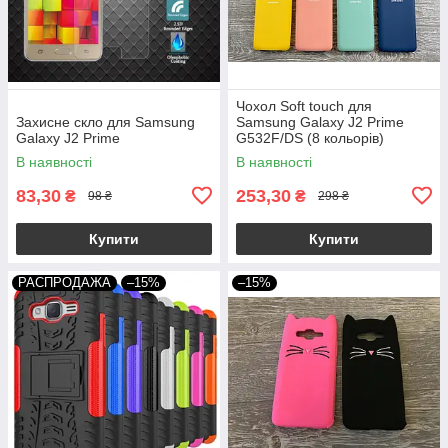
Чохол Soft touch для
Захисне скло для Samsung
Samsung Galaxy J2 Prime
Galaxy J2 Prime
G532F/DS (8 кольорів)
В наявності
В наявності
83,30
253,30
₴
₴
98 ₴
298 ₴
Купити
Купити
РАСПРОДАЖА
–15%
–15%