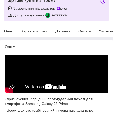
Що таке купити з Пром?
Замовлення під захистом
Доступна доставка
Опис
Характеристики
Доставка
Оплата
Умови п
Опис
- призначення: гібридний
протиударний
чохол для
смартфона
Samsung Galaxy J2 Prime
- форм-фактор: комбінований, гумова накладка плюс