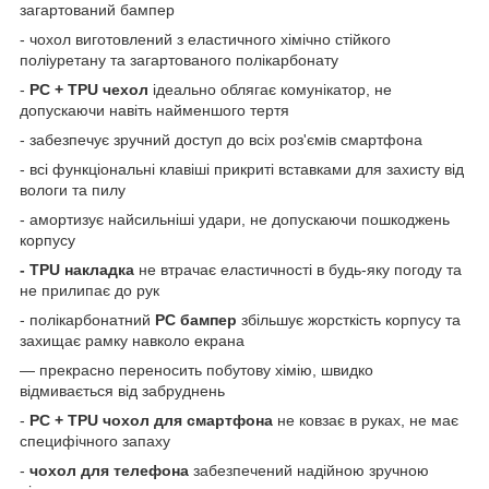
загартований бампер
- чохол виготовлений з еластичного хімічно стійкого
поліуретану та загартованого полікарбонату
-
PC +
TPU
чехол
ідеально облягає комунікатор, не
допускаючи навіть найменшого тертя
- забезпечує зручний доступ до всіх роз'ємів смартфона
- всі функціональні клавіші прикриті вставками для захисту від
вологи та пилу
- амортизує найсильніші удари, не допускаючи пошкоджень
корпусу
-
TPU
накладка
не втрачає еластичності в будь-яку погоду та
не прилипає до рук
- полікарбонатний
PC
бампер
збільшує жорсткість корпусу та
захищає рамку навколо екрана
— прекрасно переносить побутову хімію, швидко
відмивається від забруднень
-
PC
+
TPU
чохол для смартфона
не ковзає в руках, не має
специфічного запаху
-
чохол для телефона
забезпечений надійною зручною