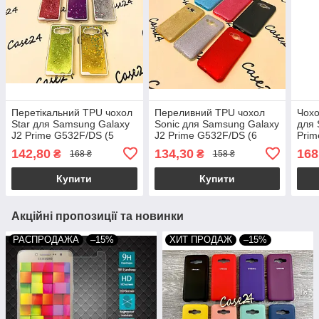
Перетікальний TPU чохол
Переливний TPU чохол
Чохо
Star для Samsung Galaxy
Sonic для Samsung Galaxy
для 
J2 Prime G532F/DS (5
J2 Prime G532F/DS (6
Prim
кольорів)
кольорів)
коль
142,80
134,30
168
₴
₴
168 ₴
158 ₴
Купити
Купити
Акційні пропозиції та новинки
РАСПРОДАЖА
–15%
ХИТ ПРОДАЖ
–15%