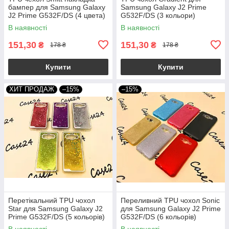
бампер для Samsung Galaxy
Samsung Galaxy J2 Prime
J2 Prime G532F/DS (4 цвета)
G532F/DS (3 кольори)
В наявності
В наявності
151,30
151,30
₴
₴
178 ₴
178 ₴
Купити
Купити
ХИТ ПРОДАЖ
–15%
–15%
Перетікальний TPU чохол
Переливний TPU чохол Sonic
Star для Samsung Galaxy J2
для Samsung Galaxy J2 Prime
Prime G532F/DS (5 кольорів)
G532F/DS (6 кольорів)
В наявності
В наявності