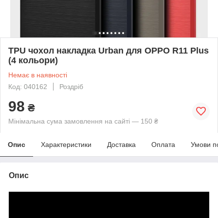
TPU чохол накладка Urban для OPPO R11 Plus
(4 кольори)
Немає в наявності
Код: 040162
Роздріб
98
₴
Мінімальна сума замовлення на сайті — 150 ₴
Опис
Характеристики
Доставка
Оплата
Умови п
Опис