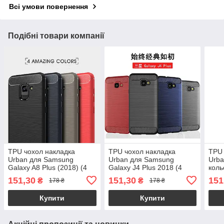
Всі умови повернення
Подібні товари компанії
TPU чохол накладка
TPU чохол накладка
TPU 
Urban для Samsung
Urban для Samsung
Urba
Galaxy A8 Plus (2018) (4
Galaxy J4 Plus 2018 (4
коль
кольори)
кольори)
151,30
151,30
151
₴
₴
178 ₴
178 ₴
Купити
Купити