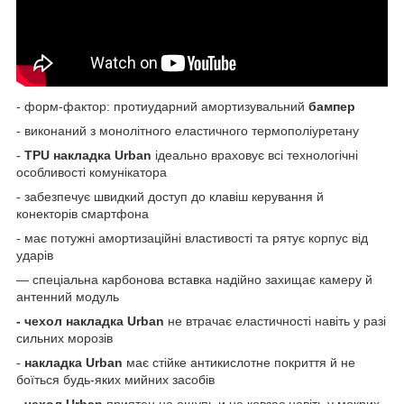
- форм-фактор: протиударний амортизувальний
бампер
- виконаний з монолітного еластичного термополіуретану
-
TPU
накладка
Urban
ідеально
враховує всі технологічні
особливості комунікатора
- забезпечує швидкий доступ до клавіш керування й
конекторів смартфона
- має потужні амортизаційні властивості та рятує корпус від
ударів
— спеціальна карбонова вставка надійно захищає камеру й
антенний модуль
- чехол накладка Urban
не втрачає еластичності навіть у разі
сильних морозів
-
накладка
Urban
має стійке антикислотне покриття й не
боїться будь-яких мийних засобів
-
чехол Urban
приятен на ощупь и
не ковзає навіть у мокрих