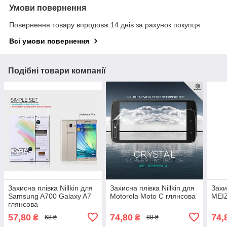
Умови повернення
Повернення товару впродовж 14 днів за рахунок покупця
Всі умови повернення
Подібні товари компанії
Захисна плівка Nillkin для
Захисна плівка Nillkin для
Захи
Samsung A700 Galaxy A7
Motorola Moto C глянсова
MEI
глянсова
57,80
74,80
74,
₴
₴
68 ₴
88 ₴