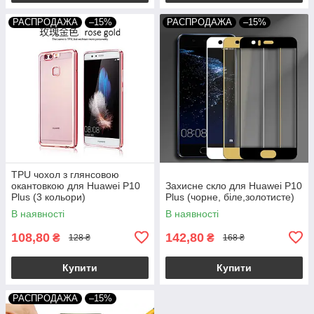
РАСПРОДАЖА
–15%
РАСПРОДАЖА
–15%
TPU чохол з глянсовою
окантовкою для Huawei P10
Захисне скло для Huawei P10
Plus (3 кольори)
Plus (чорне, біле,золотисте)
В наявності
В наявності
108,80
142,80
₴
₴
128 ₴
168 ₴
Купити
Купити
РАСПРОДАЖА
–15%