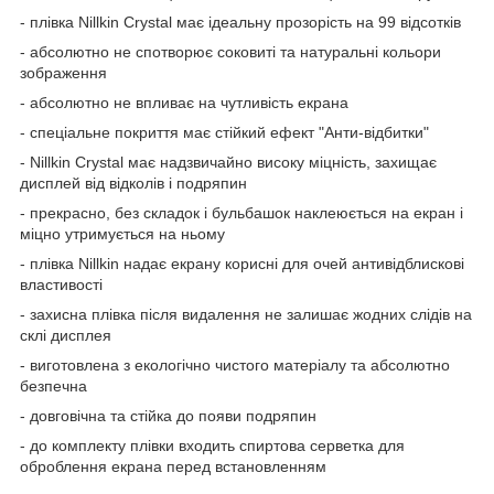
- плівка Nillkin Crystal має ідеальну прозорість на 99 відсотків
- абсолютно не спотворює соковиті та натуральні кольори
зображення
- абсолютно не впливає на чутливість екрана
- спеціальне покриття має стійкий ефект "Анти-відбитки"
- Nillkin Crystal має надзвичайно високу міцність, захищає
дисплей від відколів і подряпин
- прекрасно, без складок і бульбашок наклеюється на екран і
міцно утримується на ньому
- плівка Nillkin надає екрану корисні для очей антивідблискові
властивості
- захисна плівка після видалення не залишає жодних слідів на
склі дисплея
- виготовлена з екологічно чистого матеріалу та абсолютно
безпечна
- довговічна та стійка до появи подряпин
- до комплекту плівки входить спиртова серветка для
оброблення екрана перед встановленням