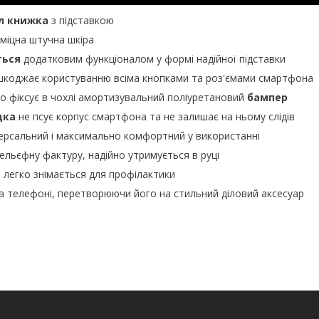
л книжка
з підставкою
 міцна штучна шкіра
ться
додатковим функціоналом у формі надійної підставки
шкоджає користуванню всіма кнопками та роз'ємами смартфона
но фіксує в чохлі амортизувальний поліуретановий
бампер
дка
не псує корпус смартфона та не залишає на ньому слідів
ерсальний і максимально комфортний у використанні
рельєфну фактуру, надійно утримується в руці
й легко знімається для профілактики
а телефоні, перетворюючи його на стильний діловий аксесуар