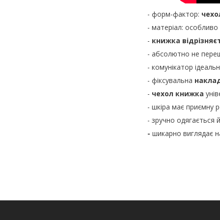
- форм-фактор:
чехо
- матеріал: особливо
-
книжка відрізняє
- абсолютно не пере
- комунікатор ідеаль
- фіксувальна
накла
-
чехол книжка
унів
- шкіра має приємну 
- зручно одягається 
-
шикарно виглядає н