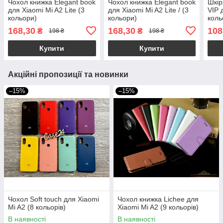
Чохол книжка Elegant book
Чохол книжка Elegant book
Шкір
для Xiaomi Mi A2 Lite (3
для Xiaomi Mi A2 Lite / (3
VIP 
кольори)
кольори)
коль
168,30
168,30
108
₴
₴
198 ₴
198 ₴
Купити
Купити
Акційні пропозиції та новинки
–15%
–15%
Чохол Soft touch для Xiaomi
Чохол книжка Lichee для
Mi A2 (8 кольорів)
Xiaomi Mi A2 (9 кольорів)
В наявності
В наявності