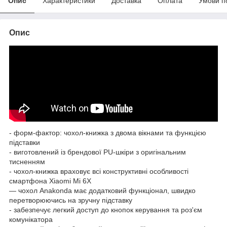
Опис
Характеристики
Доставка
Оплата
Умови п
Опис
- форм-фактор: чохол-книжка з двома вікнами та функцією
підставки
- виготовлений із брендової PU-шкіри з оригінальним
тисненням
- чохол-книжка враховує всі конструктивні особливості
смартфона Xiaomi Mi 6X
— чохол Anakonda має додатковий функціонал, швидко
перетворюючись на зручну підставку
- забезпечує легкий доступ до кнопок керування та роз'єм
комунікатора