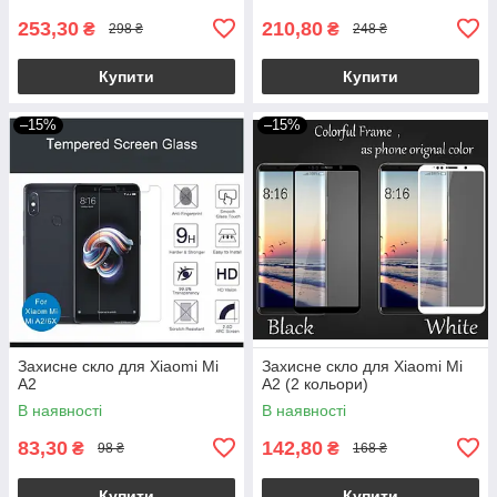
253,30
210,80
₴
₴
298 ₴
248 ₴
Купити
Купити
–15%
–15%
Захисне скло для Xiaomi Mi
Захисне скло для Xiaomi Mi
A2
A2 (2 кольори)
В наявності
В наявності
83,30
142,80
₴
₴
98 ₴
168 ₴
Купити
Купити