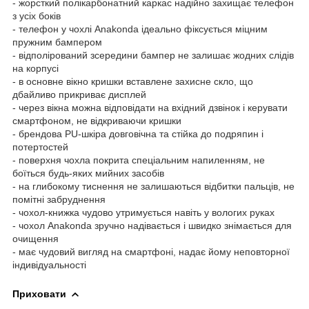
- жорсткий полікарбонатний каркас надійно захищає телефон
з усіх боків
- телефон у чохлі Anakonda ідеально фіксується міцним
пружним бампером
- відполірований зсередини бампер не залишає жодних слідів
на корпусі
- в основне вікно кришки вставлене захисне скло, що
дбайливо прикриває дисплей
- через вікна можна відповідати на вхідний дзвінок і керувати
смартфоном, не відкриваючи кришки
- брендова PU-шкіра довговічна та стійка до подряпин і
потертостей
- поверхня чохла покрита спеціальним напиленням, не
боїться будь-яких мийних засобів
- на глибокому тиснення не залишаються відбитки пальців, не
помітні забруднення
- чохол-книжка чудово утримується навіть у вологих руках
- чохол Anakonda зручно надівається і швидко знімається для
очищення
- має чудовий вигляд на смартфоні, надає йому неповторної
індивідуальності
Приховати