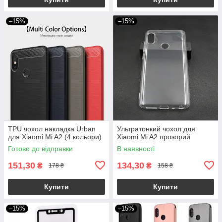
–15%
–15%
TPU чохол накладка Urban
Ультратонкий чохол для
для Xiaomi Mi A2 (4 кольори)
Xiaomi Mi A2 прозорий
Готово до відправки
В наявності
151,30
134,30
₴
₴
178 ₴
158 ₴
Купити
Купити
–15%
–15%