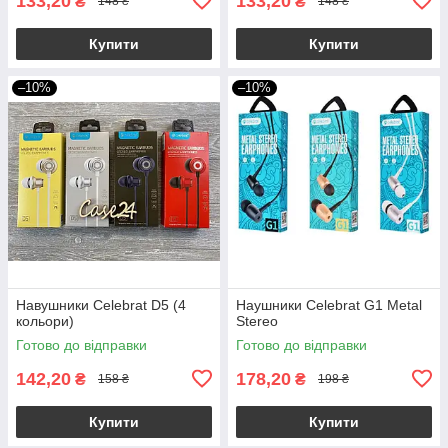
133,20
133,20
₴
₴
148 ₴
148 ₴
Купити
Купити
–10%
–10%
Навушники Celebrat D5 (4
Наушники Celebrat G1 Metal
кольори)
Stereo
Готово до відправки
Готово до відправки
142,20
178,20
₴
₴
158 ₴
198 ₴
Купити
Купити