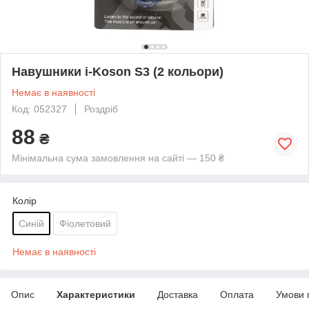
Навушники i-Koson S3 (2 кольори)
Немає в наявності
Код: 052327
Роздріб
88
₴
Мінімальна сума замовлення на сайті — 150 ₴
Колір
Синій
Фіолетовий
Немає в наявності
Опис
Характеристики
Доставка
Оплата
Умови 