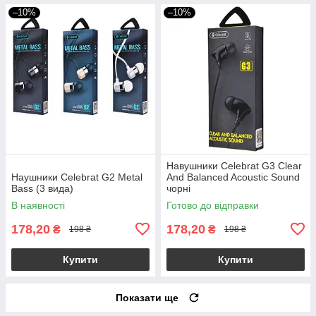
–10%
–10%
Навушники Celebrat G3 Clear
Наушники Celebrat G2 Metal
And Balanced Acoustic Sound
Bass (3 вида)
чорні
В наявності
Готово до відправки
178,20
178,20
₴
₴
198 ₴
198 ₴
Купити
Купити
Показати ще