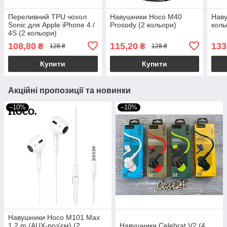
Переливний TPU чохол
Навушники Hoco M40
Наву
Sonic для Apple iPhone 4 /
Prosody (2 кольори)
коль
4S (2 кольори)
108,80
115,20
133
₴
₴
128 ₴
128 ₴
Купити
Купити
Акційні пропозиції та новинки
–10%
–10%
Навушники Hoco M101 Max
1.2 m (AUX-роз'єм) (2
Навушники Celebrat V2 (4