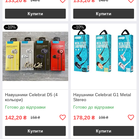
133,20
133,20
₴
₴
148 ₴
148 ₴
Купити
Купити
–10%
–10%
Навушники Celebrat D5 (4
Наушники Celebrat G1 Metal
кольори)
Stereo
Готово до відправки
Готово до відправки
142,20
178,20
₴
₴
158 ₴
198 ₴
Купити
Купити