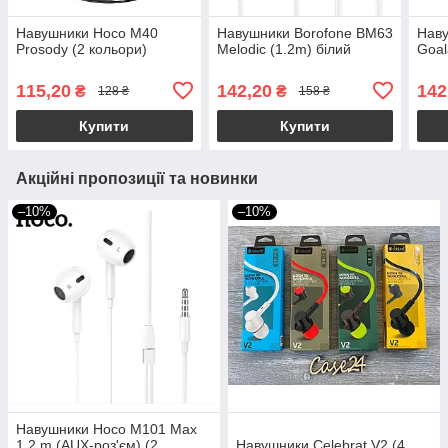
Навушники Hoco M40
Навушники Borofone BM63
Наву
Prosody (2 кольори)
Melodic (1.2m) білий
Goal
115,20
142,20
142
₴
₴
128 ₴
158 ₴
Купити
Купити
Акційні пропозиції та новинки
–10%
–10%
Навушники Hoco M101 Max
1.2 m (AUX-роз'єм) (2
Навушники Celebrat V2 (4