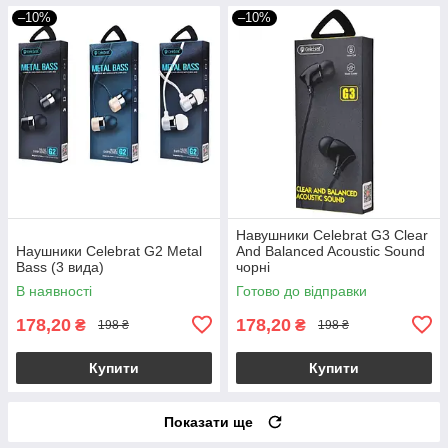
–10%
–10%
Навушники Celebrat G3 Clear
Наушники Celebrat G2 Metal
And Balanced Acoustic Sound
Bass (3 вида)
чорні
В наявності
Готово до відправки
178,20
178,20
₴
₴
198 ₴
198 ₴
Купити
Купити
Показати ще