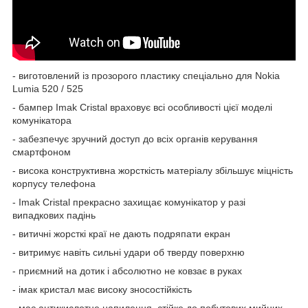
- виготовлений із прозорого пластику спеціально для Nokia
Lumia 520 / 525
- бампер Imak Cristal враховує всі особливості цієї моделі
комунікатора
- забезпечує зручний доступ до всіх органів керування
смартфоном
- висока конструктивна жорсткість матеріалу збільшує міцність
корпусу телефона
- Imak Cristal прекрасно захищає комунікатор у разі
випадкових падінь
- витичні жорсткі краї не дають подряпати екран
- витримує навіть сильні удари об тверду поверхню
- приємний на дотик і абсолютно не ковзає в руках
- імак кристал має високу зносостійкість
- має антикислотне напилення, стійке до побутових мийних