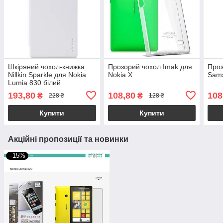
Шкіряний чохол-книжка
Прозорий чохол Imak для
Проз
Nillkin Sparkle для Nokia
Nokia X
Sams
Lumia 830 білий
193,80
108,80
108
₴
₴
228 ₴
128 ₴
Купити
Купити
Акційні пропозиції та новинки
–15%