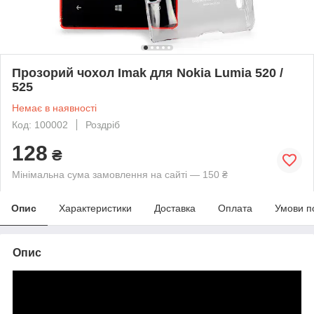
Прозорий чохол Imak для Nokia Lumia 520 /
525
Немає в наявності
Код: 100002
Роздріб
128
₴
Мінімальна сума замовлення на сайті — 150 ₴
Опис
Характеристики
Доставка
Оплата
Умови п
Опис